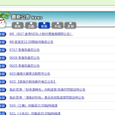
8/9 《8/17 速博ADSL小額付費服務關閉公告》
8/6 延後至12:20開啟伺服器公告
07/17 客服部處罰公告
06/26 客服部處罰公告
06/25 客服部處罰公告
6/23 腦殘大樂隊活動暫停公告
6/23 【家族許願池條件修正公告】
風起雲湧-『財來運轉包』內附虛寶-防爆符問題說明公告
風起雲湧-『運氣好到包』產品包領取虛寶問題說明公告
5/24《江楓》伺服器21:50臨時維護
5/11《小魚兒》伺服器20:20臨時維護