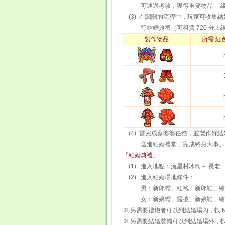
可通過考驗，獲得重要物品 「緣
(3). 在闖關的流程中，玩家可收集
行結婚典禮（可租賃 720 分上
製作物品
所需 紅
(4). 當完成蔡婆婆任務，並製作好
送進結婚禮堂，完成終身大事。
「結婚典禮」
(1) . 進入地點：流星村冰島－
(2) . 進入結婚場地條件：
男：新郎帽、紅袍、新郎鞋、繡球
女：新娘帽、霞披、新娘鞋、繡球
※ 另需要禮炮者可以到結婚場內，找 N
※ 另需要結婚裝備可以到結婚場外，找