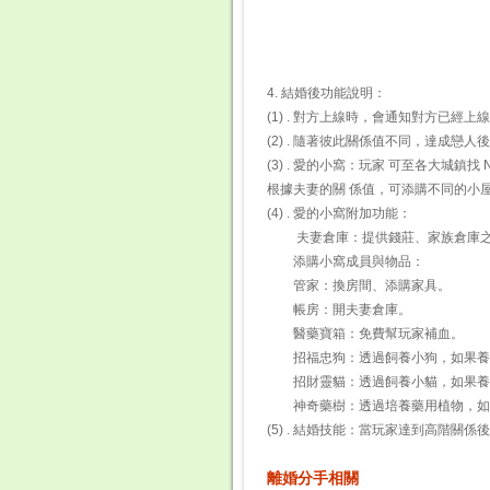
4. 結婚後功能說明：
(1) . 對方上線時，會通知對方
(2) . 隨著彼此關係值不同，達
(3) . 愛的小窩：玩家 可至各大城
根據夫妻的關 係值，可添購
(4) . 愛的小窩附加功能：
夫妻倉庫：提供錢莊、家族倉庫
添購小窩成員
管家：換房間、添購
帳房：開夫妻倉庫
醫藥寶箱：免費幫玩
招福忠狗：透過飼養小狗，
招財靈貓：透過飼養小貓，
神奇藥樹：透過培養藥用植物，
(5) . 結婚技能：當玩家達到高階
離婚分手相關