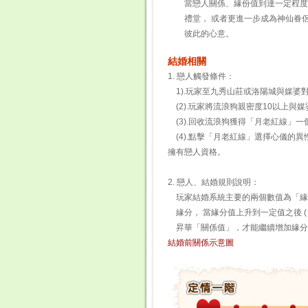
當戀人關係、緣份值到達一定程度，
禮堂， 或者更進一步成為神仙眷侶
彼此的心意。
結婚相關
1. 戀人觸發條件：
1).玩家至九秀山莊或洛陽城與媒
(2).玩家將流浪狗親密度10以上
(3).回收流浪狗獲得「月老紅線」
(4).點擊「月老紅線」選擇心儀的
擁有戀人資格。
2. 戀人、結婚規則說明：
玩家結婚系統主要的兩個數值為「緣
緣分， 當緣分值上升到一定值之後 (
昇華「關係值」，才能繼續增加緣分
結婚前關係示意圖