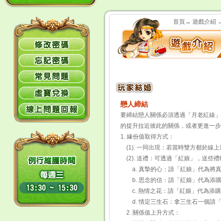
首頁→ 遊戲介紹
戀人締結
要締結戀人關係必須透過「月老紅線」
的提升拉近彼此的關係，或者更進一步
1. 緣份值取得方式：
(1). 一同出現：若當時雙方都於
(2). 送禮：可透過「紅娘」，送
a. 真摯的心：請「紅娘」代為將
b. 思念的信：請「紅娘」代為
c. 熱情之花：請「紅娘」代為
d. 情定三生石：拿三生石一個請
2. 關係值上升方式：