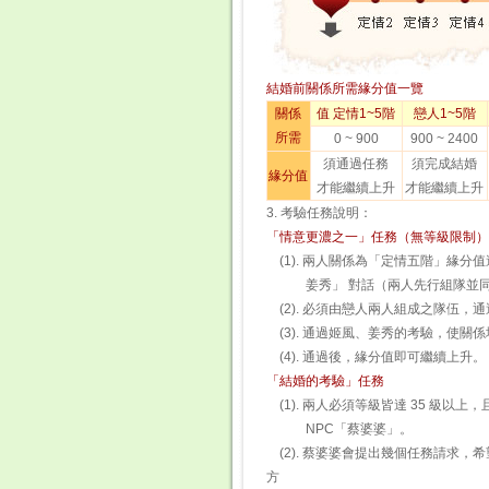
結婚前關係所需緣分值一覽
關係
值 定情1~5階
戀人1~5階
所需
0 ~ 900
900 ~ 2400
須通過任務
須完成結婚
緣分值
才能繼續上升
才能繼續上升
3. 考驗任務說明：
「情意更濃之一」任務（無等級限
(1). 兩人關係為「定情五階」緣分值
姜秀」 對話（兩人先行組隊並
(2). 必須由戀人兩人組成之隊
(3). 通過姬風、姜秀的考驗，
(4). 通過後，緣分值即可繼續上升。
「結婚的考驗」任務
(1). 兩人必須等級皆達 35 級以
NPC「蔡婆婆」。
(2). 蔡婆婆會提出幾個任務請求
方