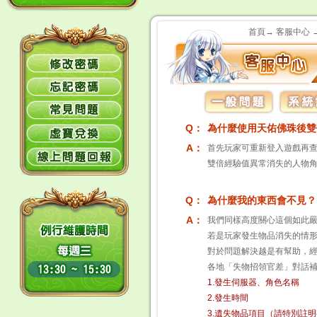
首頁→ 客服中心 
Q：
為什麼使用天佑佛珠後雙
A：
首先玩家可重新登入遊戲再
雙倍經驗值異常消失的人物
Q：
為什麼我的東西會不見？
A：
我們同樣高度關心這個如此
若是玩家發生物品消失的情
對於問題解決越是有幫助，
各地「失物招領官差」對話
1.發生伺服器、角色名稱
2.發生時間
3.遺失物品項目（請特別註