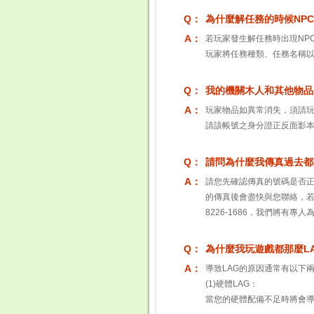
Q：
為什麼解任務的時候NPC
A：
若玩家發生解任務時出現NP
玩家將任務種類、任務名稱以
Q：
我的機關木人和其他物品
A：
玩家物品如異常消失，須請
請該帳號之身分證正反面影本，
Q：
請問為什麼我傳真過去都
A：
請您先確認傳真的號碼是否
的傳真後會盡快與您聯絡，若
8226-1686，我們將有專
Q：
為什麼我玩遊戲都那麼LA
A：
導致LAG的原因通常有以下
(1)硬體LAG：
當您的硬體配備不足時將會導