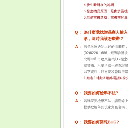
4.發生時所在的地圖
5.發生物品原因：是由於當
6.若是當機造成，當機前的
Q：
為什麼我找贈品商人輸入
形，這時我該怎麼辦？
A：
若是玩家遇到上述的情形時
(02)8226-1686。
北縣中和市建八路2號17樓之
擬寶物。只要卡號一經查證
以下資料，好方便和您取得
1.姓名2.地址3.聯絡電話4.
Q：
我要如何檢舉不法?
A：
若玩家要檢舉不法，請密線上
提供欲檢舉的玩家角色名稱，
Q：
我要如何回報BUG?