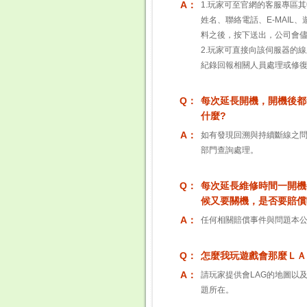
A：
1.玩家可至官網的客服專區
姓名、聯絡電話、E-MAI
料之後，按下送出，公司會
2.玩家可直接向該伺服器的
紀錄回報相關人員處理或修
Q：
每次延長開機，開機後都
什麼?
A：
如有發現回溯與持續斷線之問
部門查詢處理。
Q：
每次延長維修時間一開機
候又要關機，是否要賠償
A：
任何相關賠償事件與問題本
Q：
怎麼我玩遊戲會那麼ＬＡ
A：
請玩家提供會LAG的地圖以
題所在。