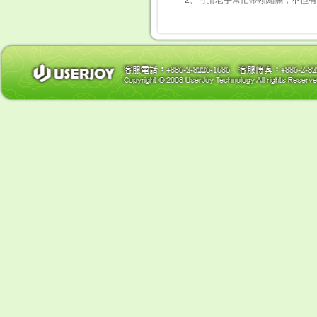
2、可請老手幫忙帶領闖關，不但