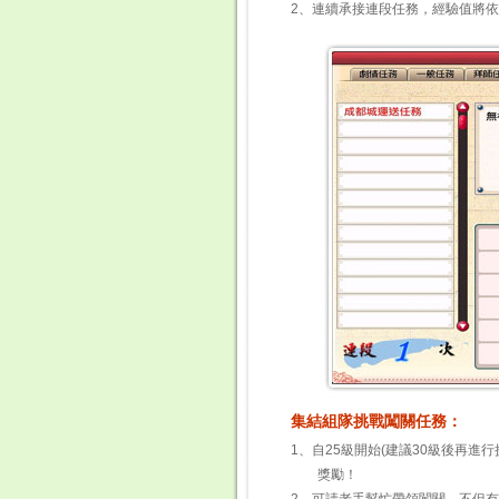
2、連續承接連段任務，經驗值將
集結組隊挑戰闖關任務：
1、自25級開始(建議30級後再
獎勵！