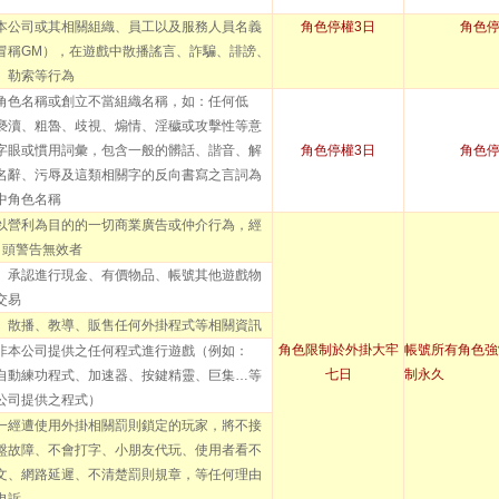
本公司或其相關組織、員工以及服務人員名義
角色停權3日
角色停
冒稱GM），在遊戲中散播謠言、詐騙、誹謗、
、勒索等行為
角色名稱或創立不當組織名稱，如：任何低
褻瀆、粗魯、歧視、煽情、淫穢或攻擊性等意
字眼或慣用詞彙，包含一般的髒話、諧音、解
角色停權3日
角色停
名辭、污辱及這類相關字的反向書寫之言詞為
中角色名稱
以營利為目的的一切商業廣告或仲介行為，經
口頭警告無效者
、承認進行現金、有價物品、帳號其他遊戲物
交易
、散播、教導、販售任何外掛程式等相關資訊
角色限制於外掛大牢
帳號所有角色強
非本公司提供之任何程式進行遊戲（例如：
七日
制永久
自動練功程式、加速器、按鍵精靈、巨集…等
公司提供之程式）
一經遭使用外掛相關罰則鎖定的玩家，將不接
盤故障、不會打字、小朋友代玩、使用者看不
文、網路延遲、不清楚罰則規章，等任何理由