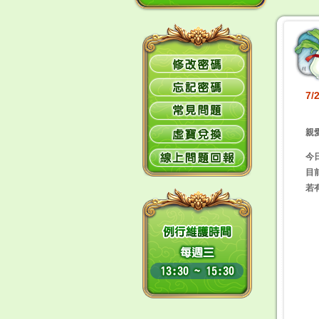
7
親
今
目
若