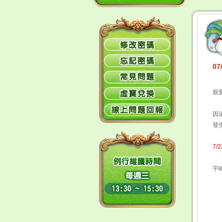
0
親
因
發
7
宇