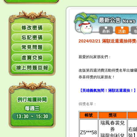
2024/02/21 滿額送週週抽得
親愛的玩家朋友們：
改版第四週消費活動得獎名單出爐
恭喜得獎的玩家朋友！
【英雄義氣無間！滿額送週週抽！
得獎名單：
帳號
獎項
瑞鳳春裳兌
券
右
Z5***58
瑞龍劍衫兌
裝