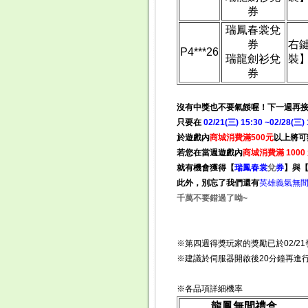
券
瑞鳳春裳兌
券
右
P4***26
瑞龍劍衫兌
裝
券
沒有中獎也不要氣餒喔！下一週再
只要在
02/21
(三)
15:30 ~02/28(三) 
於遊戲內
商城消費滿500元
以上將可
若您在當週遊戲內
商城消費滿 1000
就有機會獲得
【
瑞鳳春
裳
兌
券
】與
此外，別忘了我們還有
英雄義氣無
千萬不要錯過了呦~
※第四週得獎玩家的獎勵已於02/2
※建議於伺服器開啟後20分鐘再進
※各品項詳細機率
龍鳳無間禮盒