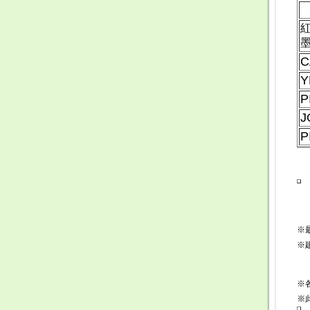
C
Y
P
J
P
※
※
※
※