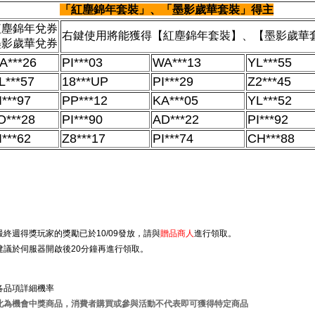
「紅塵錦年套裝」、「墨影歲華套裝」得主
紅塵錦年兌券
右鍵使用將能獲得【紅塵錦年套裝】、【墨影歲華
墨影歲華兌券
A***26
PI***03
WA***13
YL***55
L***57
18***UP
PI***29
Z2***45
I***97
PP***12
KA***05
YL***52
O***28
PI***90
AD***22
PI***92
I***62
Z8***17
PI***74
CH***88
最終週得獎玩家的獎勵已於10/09發放，請與
贈品商人
進行領取。
建議於伺服器開啟後20分鐘再進行領取
。
各品項詳細機率
此為機會中獎商品，消費者購買或參與活動不代表即可獲得特定商品