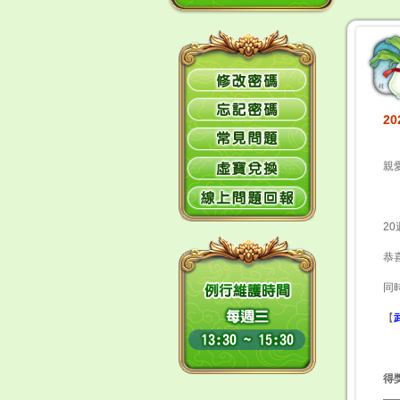
2
親
2
恭
同
【
得