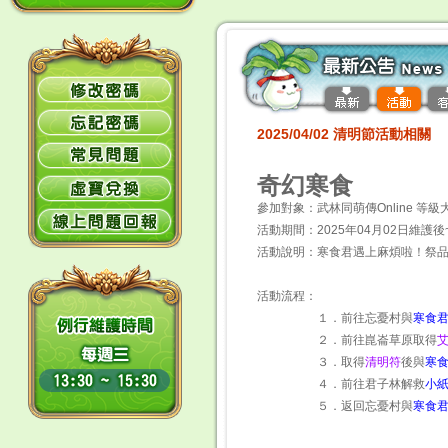
2025/04/02 清明節活動相關
奇幻寒食
參加對象：武林同萌傳Online 等級
活動期間：2025年04月02日維護後~
活動說明：寒食君遇上麻煩啦！祭
活動流程：
１．前往忘憂村與
寒食
２．前往崑崙草原取得
３．取得
清明符
後與
寒
４．前往君子林解救
小
５．返回忘憂村與
寒食