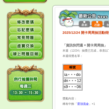
2025/12/24 開卡周周抽活動
「資訊快閃週 × 開卡周周抽」
本週（12/24）抽獎已完成，恭喜以
本週得獎名單：
帳號
ia
do
＊＊＊
dn
12
＊＊＊
s9
06
＊＊＊
獎勵內容：
稀有中飾「
雲頂流金
」×1