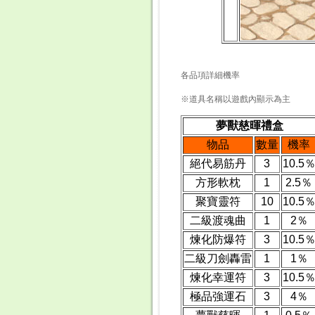
各品項詳細機率
※道具名稱以遊戲內顯示為主
夢獸慈暉禮盒
物品
數量
機率
絕代易筋丹
3
10.5
方形軟枕
1
2.5％
聚寶靈符
10
10.5
二級渡魂曲
1
2％
煉化防爆符
3
10.5
二級刀劍轟雷
1
1％
煉化幸運符
3
10.5
極品強運石
3
4％