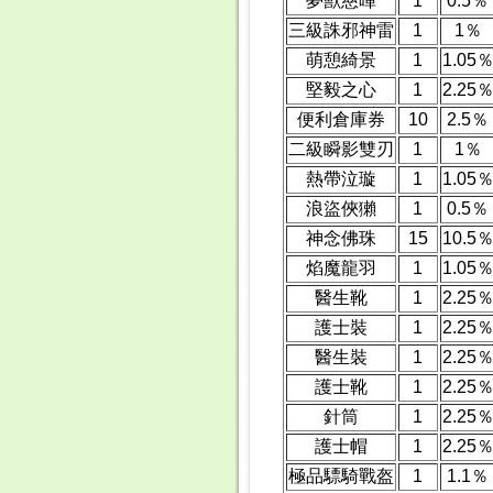
夢獸慈暉
1
0.5％
三級誅邪神雷
1
1％
萌憩綺景
1
1.05
堅毅之心
1
2.25
便利倉庫券
10
2.5％
二級瞬影雙刃
1
1％
熱帶泣璇
1
1.05
浪盜俠獺
1
0.5％
神念佛珠
15
10.5
焰魔龍羽
1
1.05
醫生靴
1
2.25
護士裝
1
2.25
醫生裝
1
2.25
護士靴
1
2.25
針筒
1
2.25
護士帽
1
2.25
極品驃騎戰盔
1
1.1％