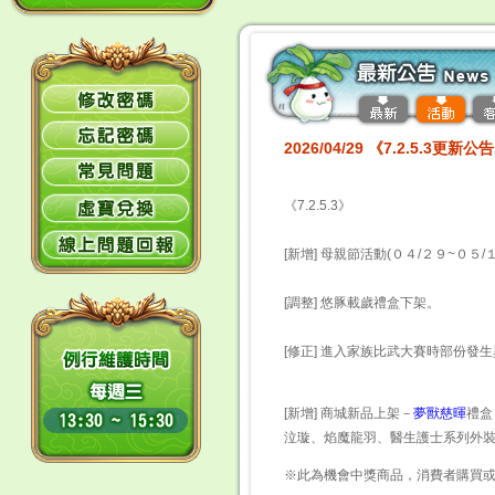
2026/04/29 《7.2.5.3更新公
《7.2.5.3》
[新增] 母親節活動(０４/２９~０５/
[調整] 悠豚載歲禮盒下架。
[修正] 進入家族比武大賽時部份發
[新增] 商城新品上架－
夢獸慈暉
禮盒
泣璇、焰魔龍羽、醫生護士系列外
※此為機會中獎商品，消費者購買