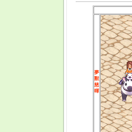
夢
獸
慈
暉