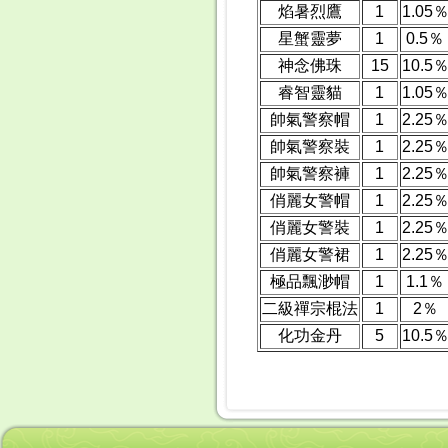
焰暑烈鷹
1
1.05
星蟹靈夢
1
0.5％
神念佛珠
15
10.5
睿智靈貓
1
1.05
帥氣警察帽
1
2.25
帥氣警察裝
1
2.25
帥氣警察褲
1
2.25
俏麗女警帽
1
2.25
俏麗女警裝
1
2.25
俏麗女警裙
1
2.25
極品飄渺帽
1
1.1％
二級禪宗棍法
1
2％
化功金丹
5
10.5