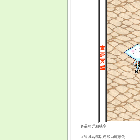
晝
夢
冥
鰩
各品項詳細機率
※道具名稱以遊戲內顯示為主