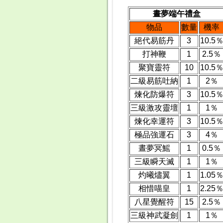
晝夢端午禮盒
物品
數量
機率
絕代易筋丹
3
10.5
打神鞭
1
2.5％
聚寶靈符
10
10.5
二級易筋吐納
1
2％
煉化防爆符
3
10.5
三級激攻靈壇
1
1％
煉化幸運符
3
10.5
極品強運石
3
4％
晝夢冥鰩
1
0.5％
三級瞬天滅
1
1％
灼曦燼翼
1
1.05
相惜喵皇
1
2.25
八星覺醒符
15
2.5％
三級神武凝劍
1
1％