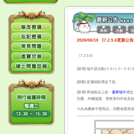
2026/06/10 《7.2.5.6更新公
《7.2.5.6》
[新增] 端午節活動(０６/１０~０６/
[調整] 星瀾洄影禮盒下架。
[新增] 商城新品上架－
晝夢端午
禮盒
烈鷹、灼曦燼翼、警察系列外裝及
※此為機會中獎商品，消費者購買