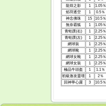
龍煌之影
1
1.05
焰羽逐空
1
0.5％
神念佛珠
15
10.5
無奈霸狐
1
1.05
青蛙蹼(右)
1
2.25
青蛙蹼(左)
1
2.25
網球裝
1
2.25
網球靴
1
2.25
網球女靴
1
2.25
網球女裝
1
2.25
極品牛頭盔
1
1.1％
初級激攻靈壇
1
2％
回神寧心露
3
10.5