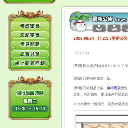
2026/06/24 《7.2.5.7更新公
《7.2.5.7》
[新增] 世界盃活動(０６/２４~０７/
[調整] 晶羽清明禮盒下架。
[新增] 商城新品上架－
金樽逐冠
禮盒
之影、無奈霸狐、網球系列外裝及
※此為機會中獎商品，消費者購買