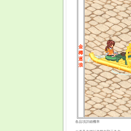
金
樽
逐
浪
各品項詳細機率