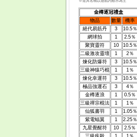
※道具名稱以遊戲內顯示為主
金樽逐冠禮盒
物品
數量
機率
絕代易筋丹
3
10.5
網球拍
1
2.5％
聚寶靈符
10
10.5
二級激攻靈壇
1
2％
煉化防爆符
3
10.5
三級神猿巧棍
1
1％
煉化幸運符
3
10.5
極品強運石
3
4％
金樽逐浪
1
0.5％
三級禪宗棍法
1
1％
仙狐書羽
1
1.05
紫電蝠翼
1
2.25
九星覺醒符
10
2.5％
三級疾殺
1
1％