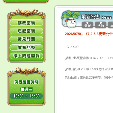
2026/07/01 《7.2.5.8更新公
《7.2.5.8》
[調整] 世界盃活動(０６/２４~０７/
[調整]
部分LV80以上怪物將掉落活
活動結束：家族比武爭奪賽、連段